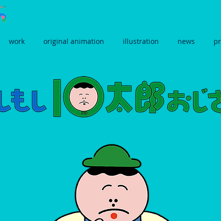
work
original animation
illustration
news
pr